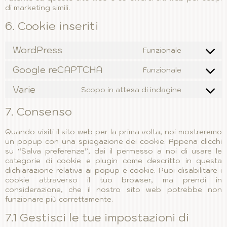
di marketing simili.
6. Cookie inseriti
WordPress
Funzionale
Consent
to
Google reCAPTCHA
Funzionale
service
Consent
wordpress
to
Varie
Scopo in attesa di indagine
service
Consent
google-
to
7. Consenso
recaptcha
service
varie
Quando visiti il sito web per la prima volta, noi mostreremo
un popup con una spiegazione dei cookie. Appena clicchi
su “Salva preferenze”, dai il permesso a noi di usare le
categorie di cookie e plugin come descritto in questa
dichiarazione relativa ai popup e cookie. Puoi disabilitare i
cookie attraverso il tuo browser, ma prendi in
considerazione, che il nostro sito web potrebbe non
funzionare più correttamente.
7.1 Gestisci le tue impostazioni di