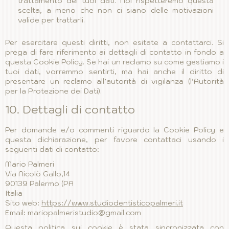
trattamento dei tuoi dati. Noi rispetteremo questa
scelta, a meno che non ci siano delle motivazioni
valide per trattarli.
Per esercitare questi diritti, non esitate a contattarci. Si
prega di fare riferimento ai dettagli di contatto in fondo a
questa Cookie Policy. Se hai un reclamo su come gestiamo i
tuoi dati, vorremmo sentirti, ma hai anche il diritto di
presentare un reclamo all’autorità di vigilanza (l’Autorità
per la Protezione dei Dati).
10. Dettagli di contatto
Per domande e/o commenti riguardo la Cookie Policy e
questa dichiarazione, per favore contattaci usando i
seguenti dati di contatto:
Mario Palmeri
Via Nicolò Gallo,14
90139 Palermo (PA
Italia
Sito web:
https://www.studiodentisticopalmeri.it
Email:
mariopalmeristudio@
gmail.com
Questa politica sui cookie è stata sincronizzata con